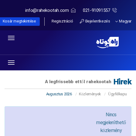
info@rahekootah.com
021-91091557
Regisztráció
Bejelentkezés
Magyar
Kosár megtekintése
Toggle
igation
Toggle
igation
Hírek
A legfrissebb ettől rahekootah
Augusztus 2026
Közlemények
Ügyfélkapu
Hónap szerint
Nincs
megjeleníthető
közlemény