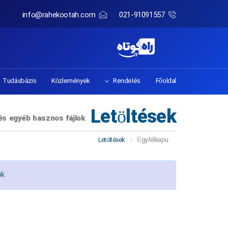
info@rahekootah.com
021-91091557
Tudásbázis
Közlemények
Rendelés
Főoldal
Letöltések
és egyéb hasznos fájlok
Letöltések
Ügyfélkapu
ok