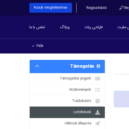
Kosár megtekintése
Regisztráció
Bej
 سایت
طراحی ربات
وبلاگ
تماس با ما
Fiók
Támogatás
Támogatási jegyek
Közlemények
Tudásbázis
Letöltések
Hálózat állapota