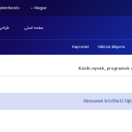
elentkezés
Magyar
صفحه اصلی
طراحی
Kapcsolat
Hálózat állapota
Kézikönyvek, programok 
Nincsenek letölthető fájl