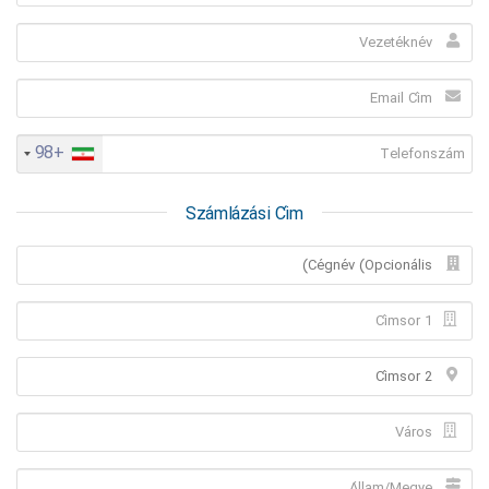
+98
Számlázási Cím