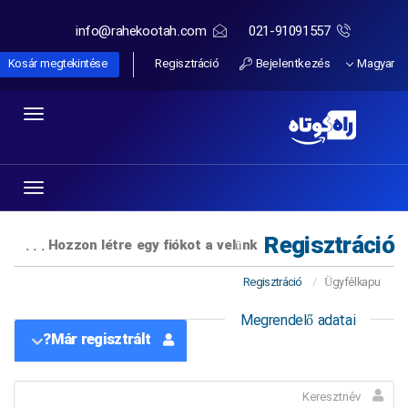
info@rahekootah.com
021-91091557
Regisztráció
Bejelentkezés
Magyar
Kosár megtekintése
Toggle
igation
Toggle
igation
Regisztráció
Hozzon létre egy fiókot a velünk . . .
Regisztráció
Ügyfélkapu
Megrendelő adatai
Már regisztrált?